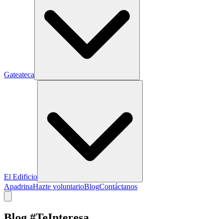
Gateateca
El Edificio
Apadrina
Hazte voluntario
Blog
Contáctanos
Blog #TeInteresa