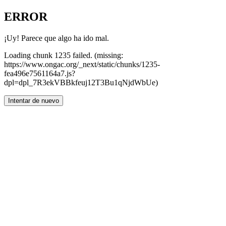
ERROR
¡Uy! Parece que algo ha ido mal.
Loading chunk 1235 failed. (missing:
https://www.ongac.org/_next/static/chunks/1235-
fea496e7561164a7.js?
dpl=dpl_7R3ekVBBkfeuj12T3Bu1qNjdWbUe)
Intentar de nuevo