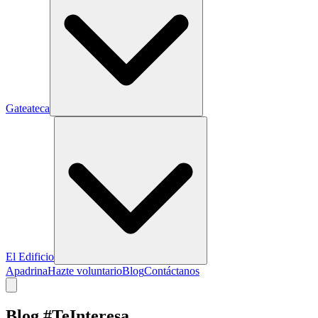
Gateateca
El Edificio
Apadrina
Hazte voluntario
Blog
Contáctanos
Blog #TeInteresa